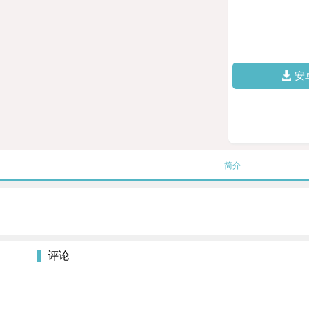
安
简介
评论