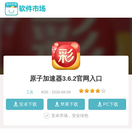
原子加速器3.6.2官网入口
工具
|
时间：2026-08-09
|
安卓下载
苹果下载
PC下载
安卓市场，安全绿色