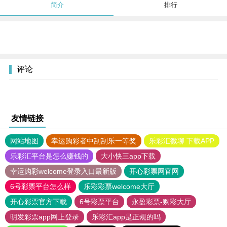
简介
排行
评论
友情链接
网站地图
幸运购彩者中刮刮乐一等奖
乐彩汇微聊 下载APP
乐彩汇平台是怎么赚钱的
大小快三app下载
幸运购彩welcome登录入口最新版
开心彩票网官网
6号彩票平台怎么样
乐彩彩票welcome大厅
开心彩票官方下载
6号彩票平台
永盈彩票-购彩大厅
明发彩票app网上登录
乐彩汇app是正规的吗